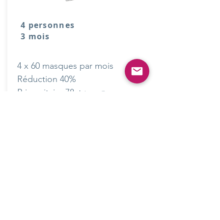
4 personnes
3 mois
4 x 60 masques par mois
Réduction 40%
Prix unitaire 78ct
(arrondi)
Maintenant:
186.-/mois
Nous confirmons
BUSINESS
offers